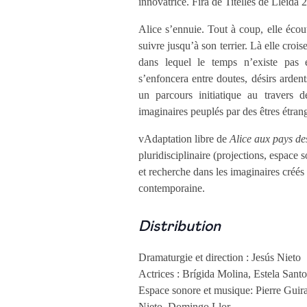
innovatrice. Fira de Titelles de Lleida 
Alice s’ennuie. Tout à coup, elle écout
suivre jusqu’à son terrier. Là elle cro
dans lequel le temps n’existe pas e
s’enfoncera entre doutes, désirs ardent
un parcours initiatique au travers de
imaginaires peuplés par des êtres étra
vAdaptation libre de
Alice aux pays de
pluridisciplinaire (projections, espace 
et recherche dans les imaginaires créé
contemporaine.
Distribution
Dramaturgie et direction : Jesús Nieto
Actrices : Brígida Molina, Estela San
Espace sonore et musique: Pierre Guir
Nieto, Domingo Llor