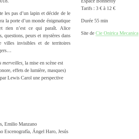
2018.
Espace Bonnefoy
Tarifs : 3 € à 12 €
e les pas d’un lapin et décide de le
isera la porte d’un monde énigmatique
Durée 55 min
t rien n’est ce qui paraît. Alice
Site de
Cie Onirica Mecanica
s, questions, peurs et mystères dans
 villes invisibles et de territoires
ngers…
s merveilles,
la mise en scène est
sonore, effets de lumière, masques)
s par Lewis Carol une perspective
tos, Emilio Manzano
ao Escenografía, Ángel Haro, Jesús