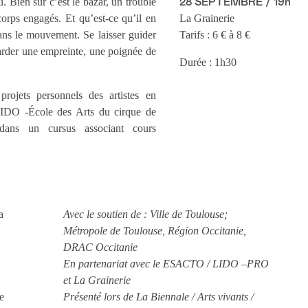
. Bien sûr c’est le bazar, un trouble
28 SEPTEMBRE / 19h
corps engagés. Et qu’est-ce qu’il en
La Grainerie
dans le mouvement. Se laisser guider
Tarifs : 6 € à 8 €
garder une empreinte, une poignée de
Durée : 1h30
projets personnels des artistes en
 LIDO -École des Arts du cirque de
dans un cursus associant cours
a
Avec le soutien de : Ville de Toulouse;
Métropole de Toulouse, Région Occitanie,
DRAC Occitanie
En partenariat avec le ESACTO / LIDO –PRO
et La Grainerie
e
Présenté lors de La Biennale / Arts vivants /