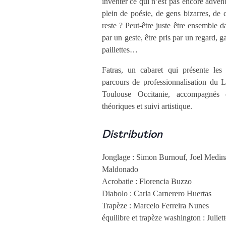
inventer ce qui n’est pas encore advenu
plein de poésie, de gens bizarres, de 
reste ? Peut-être juste être ensemble 
par un geste, être pris par un regard, 
paillettes…
Fatras, un cabaret qui présente les 
parcours de professionnalisation du
Toulouse Occitanie, accompagnés 
théoriques et suivi artistique.
Distribution
Jonglage : Simon Burnouf, Joel Medin
Maldonado
Acrobatie : Florencia Buzzo
Diabolo : Carla Carnerero Huertas
Trapèze : Marcelo Ferreira Nunes
équilibre et trapèze washington : Juliett