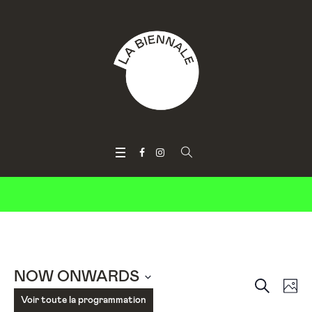
NOW ONWARDS
SEARCH
Event
Ev
P
Select
Voir toute la programmation
Vi