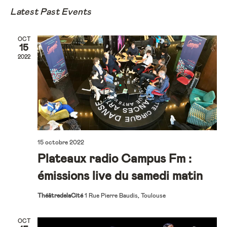
Searc
date.
Latest Past Events
Nav
and
OCT
Views
15
2022
Navig
15 octobre 2022
Plateaux radio Campus Fm :
émissions live du samedi matin
ThéâtredelaCité
1 Rue Pierre Baudis, Toulouse
OCT