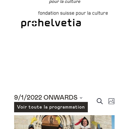
pour la culture
9/1/2022 ONWARDS
SEARCH
Events
Even
PHOT
Select
Voir toute la programmation
View
Search
date.
Navig
and