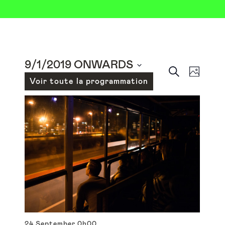
9/1/2019 ONWARDS
SEARCH
Events
Even
PHOT
Select
Voir toute la programmation
View
Search
date.
Navig
and
Views
Navigat
24 September
0h00