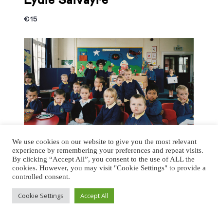
Lydie Salvayre
€15
We use cookies on our website to give you the most relevant
experience by remembering your preferences and repeat visits.
By clicking “Accept All”, you consent to the use of ALL the
7 October
0h00
cookies. However, you may visit "Cookie Settings" to provide a
Quarantaine
controlled consent.
Vincent Lécuyer
Cookie Settings
Accept All
€15